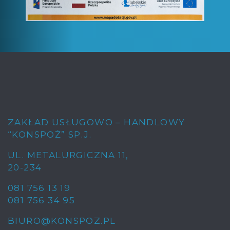
ZAKŁAD USŁUGOWO – HANDLOWY
“KONSPOŻ” SP.J.
UL. METALURGICZNA 11
,
20-234
081 756 13 19
081 756 34 95
BIURO@KONSPOZ.PL