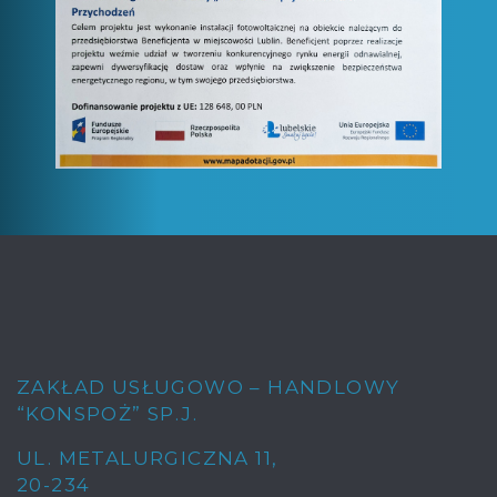
ZAKŁAD USŁUGOWO – HANDLOWY
“KONSPOŻ” SP.J.
UL. METALURGICZNA 11
,
20-234