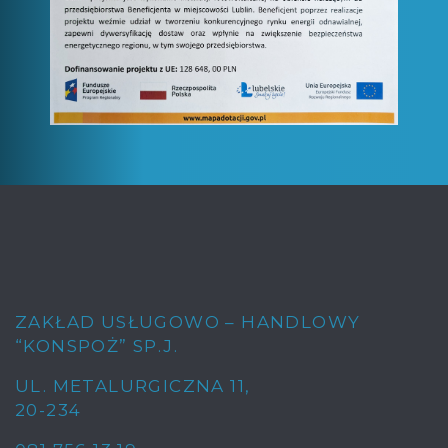
ZAKŁAD USŁUGOWO – HANDLOWY
“KONSPOŻ” SP.J.
UL. METALURGICZNA 11
,
20-234