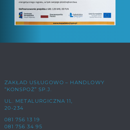
ZAKŁAD USŁUGOWO – HANDLOWY
“KONSPOŻ” SP.J.
UL. METALURGICZNA 11
,
20-234
081 756 13 19
081 756 34 95