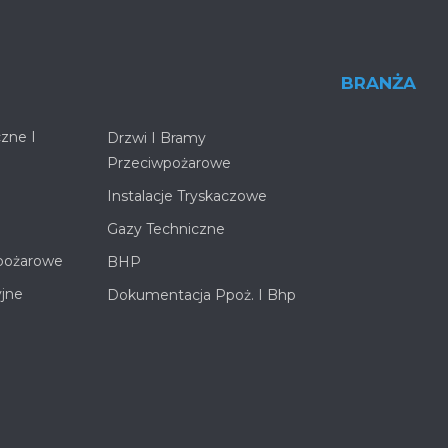
BRANŻA
zne I
Drzwi I Bramy
Przeciwpożarowe
Instalacje Tryskaczowe
Gazy Techniczne
pożarowe
BHP
yjne
Dokumentacja Ppoż. I Bhp