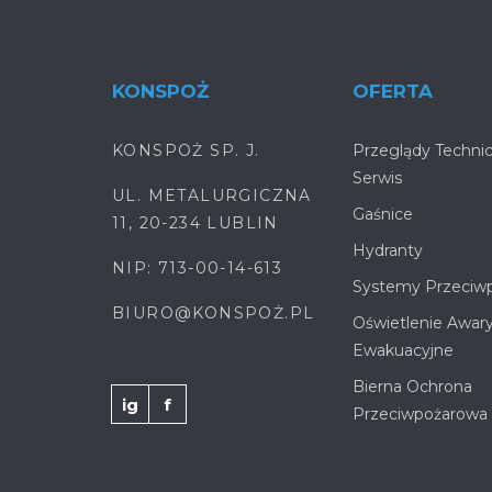
KONSPOŻ
OFERTA
KONSPOŻ SP. J.
Przeglądy Technic
Serwis
UL. METALURGICZNA
Gaśnice
11, 20-234 LUBLIN
Hydranty
NIP: 713-00-14-613
Systemy Przeciw
BIURO@KONSPOŻ.PL
Oświetlenie Awar
Ewakuacyjne
Bierna Ochrona
ig
f
Przeciwpożarowa