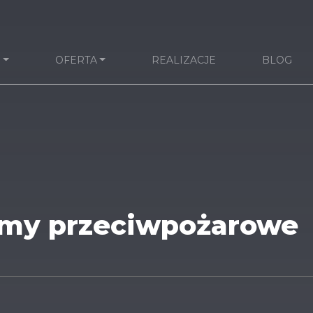
I
OFERTA
REALIZACJE
BLOG
amy przeciwpożarowe