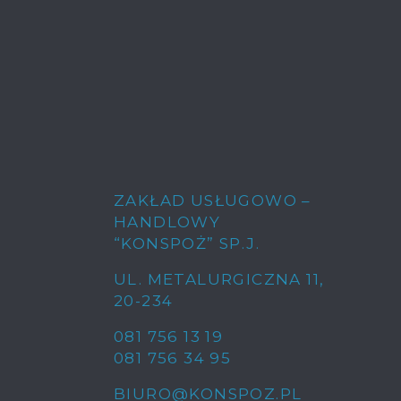
ZAKŁAD USŁUGOWO –
HANDLOWY
“KONSPOŻ” SP.J.
UL. METALURGICZNA 11
,
20-234
081 756 13 19
081 756 34 95
BIURO@KONSPOZ.PL