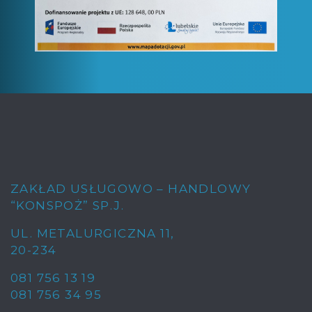
ZAKŁAD USŁUGOWO – HANDLOWY
“KONSPOŻ” SP.J.
UL. METALURGICZNA 11
,
20-234
081 756 13 19
081 756 34 95