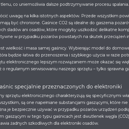
 tlenu, co uniemożliwia dalsze podtrzymywanie procesu spalania.
ócić uwagę na kilka istotnych aspektów. Przede wszystkim powi
 mają być chronione. Gaśnice CO2 są idealne do gaszenia pożaró
ych śladów ani osadów, które mogłyby uszkodzić delikatne kom
ktywne w przypadku pożarów powstałych na skutek przeciążeń inst
st wielkość i masa samej gaśnicy. Wybierając model do domow
, która będzie łatwa do przenoszenia i szybkiego użycia w razie p
zętu elektronicznego lepszym rozwiązaniem może okazać się więk
 o regularnym serwisowaniu naszego sprzętu – tylko sprawna g
gaśnic specjalnie przeznaczonych do elektroniki
 sprzętu elektronicznego charakteryzują się specyficznymi właś
szystkim, są one napełniane substancjami gaszącymi, które ni
żna je bezpiecznie używać w przypadku pożarów urządzeń podłąc
m gaszącym w tego typu gaśnicach jest dwutlenek węgla (CO2), 
tawia żadnych szkodliwych dla elektroniki osadów.