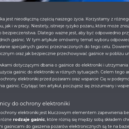
ika jest nieodłączną częścią naszego życia. Korzystamy z różne
 jak i w pracy. Niestety, istnieje ryzyko pożaru, które może zni
o bezpieczeństwa. Dlatego ważne jest, aby być odpowiednio pr
dnich gaśnic. W tym artykule omówimy temat wyboru odpowiedn
ziałanie specjalnych gaśnic przeznaczonych do tego celu. Dowiemy
nicznym oraz jak bezpiecznie przechowywać gaśnice w pobliżu u
wkami dotyczącymi dbania o gaśnice do elektroniki i utrzymania
życia gaśnic do elektroniki w różnych sytuacjach. Celem tego ar
chrony elektroniki przed pożarami oraz wsparcie Cię w podejm
a gaśnic. Czytając ten artykuł, poczujesz się zrozumiany i wsp
icy do ochrony elektroniki
 ochrony elektroniki jest kluczowym elementem zapewnienia b
 różne
rodzaje gaśnic
, które różnią się między sobą składem
ymi gaśnicami do gaszenia pożarów elektronicznych są te na bazi