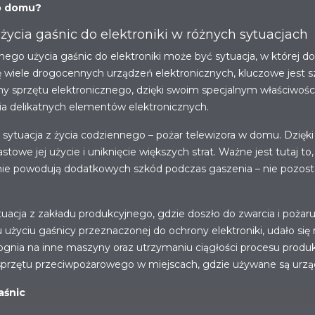
o domu?
ycia gaśnic do elektroniki w różnych sytuacjach
go użycia gaśnic do elektroniki może być sytuacja, w której d
ię wiele drogocennych urządzeń elektronicznych, kluczowe jest sz
y sprzętu elektronicznego, dzięki swoim specjalnym właściwośc
a delikatnych elementów elektronicznych.
ytuacja z życia codziennego – pożar telewizora w domu. Dzięki
owe jej użycie i uniknięcie większych strat. Ważne jest tutaj to,
nie powodują dodatkowych szkód podczas gaszenia – nie pozosta
uacja z zakładu produkcyjnego, gdzie doszło do zwarcia i poża
życiu gaśnicy przeznaczonej do ochrony elektroniki, udało się ni
 ognia na inne maszyny oraz utrzymaniu ciągłości procesu produ
sprzętu przeciwpożarowego w miejscach, gdzie używane są urząd
aśnic