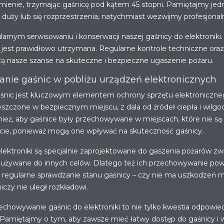
enie, trzymając gaśnicę pod kątem 45 stopni. Pamiętajmy jednak
 za duży lub się rozprzestrzenia, natychmiast wezwijmy profesjona
arnym serwisowaniu i konserwacji naszej gaśnicy do elektroniki
ie jest prawidłowo utrzymana. Regularne kontrole techniczne oraz
ą nasze szanse na skuteczne i bezpieczne ugaszenie pożaru.
nie gaśnic w pobliżu urządzeń elektronicznych
nic jest kluczowym elementem ochrony sprzętu elektroniczneg
szczone w bezpiecznym miejscu, z dala od źródeł ciepła i wilg
nież, aby gaśnice były przechowywane w miejscach, które nie są 
cie, ponieważ mogą one wpływać na skuteczność gaśnicy.
lektroniki są specjalnie zaprojektowane do gaszenia pożarów z
ć używane do innych celów. Dlatego też ich przechowywanie po
ię regularne sprawdzanie stanu gaśnicy – czy nie ma uszkodzeń m
czy nie uległ rozkładowi.
howywanie gaśnic do elektroniki to nie tylko kwestia odpowied
i. Pamiętajmy o tym, aby zawsze mieć łatwy dostęp do gaśnicy i w