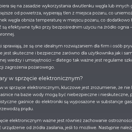
 opiera się na zasadzie wykorzystania dwutlenku węgla lub inny
ięższe od powietrza, wypierają tlen z miejsca pożaru, co uniemożl
nek węgla obniża temperaturę w miejscu pożaru, co dodatkowo 
 są efektywne tylko przy bezpośrednim użyciu na źródło ognia – g
hronnej.
ki sprawiają, że są one idealnym rozwiązaniem dla firm i osób p
nie jest skuteczne i bezpieczne zarówno dla użytkownika jak i s
 wiedzy i umiejętności – dlatego tak ważne jest regularne szko
ji zagrożenia pożarowego.
ary w sprzęcie elektronicznym?
w sprzęcie elektronicznym, kluczowe jest zrozumienie, że nie 
aśnice na bazie wody mogą być niebezpieczne i nieskuteczne,
alistyczne gaśnice do elektroniki są wyposażone w substancje gas
przewodzą prądu.
ęcie elektronicznym ważne jest również zachowanie ostrożności
urządzenie od źródła zasilania, jeśli to możliwe. Następnie nale