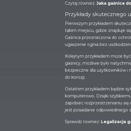
Czytaj również:
Jaka gaśnica d
Przykłady skutecznego uż
Pierwszym przykładem skuteczne
takim miejscu, gdzie znajduje s
Gaśnica przeznaczona do ochron
ugaszenie ognia bez uszkodzeni
Kolejnym przykładem może być s
gaśnicy, możliwe było natychmiast
bezpieczne dla użytkowników i 
do korozji.
Ostatnim przykładem będzie syt
komputerowo. Dzięki szybkiemu u
zapobiec rozprzestrzenianiu się
jest posiadanie odpowiedniego 
Sprawdź również:
Legalizacja g