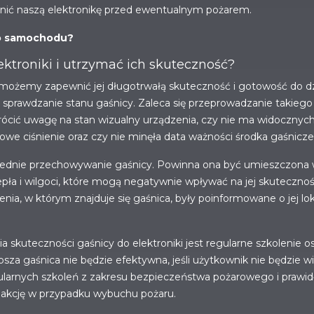
ić naszą elektronikę przed ewentualnym pożarem.
do samochodu?
ektroniki i utrzymać ich skuteczność?
, możemy zapewnić jej długotrwałą skuteczność i gotowość do dzi
 sprawdzanie stanu gaśnicy. Zaleca się przeprowadzanie takiego
zwrócić uwagę na stan wizualny urządzenia, czy nie ma widoczn
we ciśnienie oraz czy nie minęła data ważności środka gaśnicz
ednie przechowywanie gaśnicy. Powinna ona być umieszczona w
iepła i wilgoci, które mogą negatywnie wpływać na jej skutecznoś
a, w którym znajduje się gaśnica, były poinformowane o jej lokaliz
kuteczności gaśnicy do elektroniki jest regularne szkolenie o
sza gaśnica nie będzie efektywna, jeśli użytkownik nie będzie wi
ularnych szkoleń z zakresu bezpieczeństwa pożarowego i prawidł
reakcję w przypadku wybuchu pożaru.