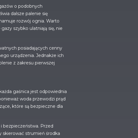
ch gazów o podobnych
iwia dalsze palenie się
hamuje rozwój ognia. Warto
azy szybko ulatniają się, nie
rywatnych posiadających cenny
amego urządzenia. Jednakże ich
lenie z zakresu pierwszej
każda gaśnica jest odpowiednia
 ponieważ woda przewodzi prąd
zące, które są bezpieczne dla
 i bezpieczeństwa. Przed
ży skierować strumień środka